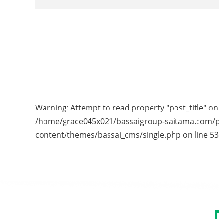
Warning
: Attempt to read property "post_title" on 
/home/grace045x021/bassaigroup-saitama.com/p
content/themes/bassai_cms/single.php
on line
53