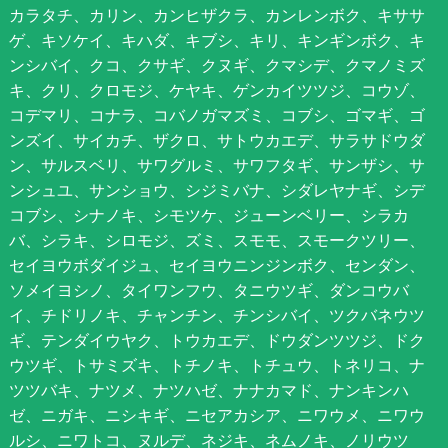
カラタチ、カリン、カンヒザクラ、カンレンボク、キササ
ゲ、キソケイ、キハダ、キブシ、キリ、キンギンボク、キ
ンシバイ、クコ、クサギ、クヌギ、クマシデ、クマノミズ
キ、クリ、クロモジ、ケヤキ、ゲンカイツツジ、コウゾ、
コデマリ、コナラ、コバノガマズミ、コブシ、ゴマギ、ゴ
ンズイ、サイカチ、ザクロ、サトウカエデ、サラサドウダ
ン、サルスベリ、サワグルミ、サワフタギ、サンザシ、サ
ンシュユ、サンショウ、シジミバナ、シダレヤナギ、シデ
コブシ、シナノキ、シモツケ、ジューンベリー、シラカ
バ、シラキ、シロモジ、ズミ、スモモ、スモークツリー、
セイヨウボダイジュ、セイヨウニンジンボク、センダン、
ソメイヨシノ、タイワンフウ、タニウツギ、ダンコウバ
イ、チドリノキ、チャンチン、チンシバイ、ツクバネウツ
ギ、テンダイウヤク、トウカエデ、ドウダンツツジ、ドク
ウツギ、トサミズキ、トチノキ、トチュウ、トネリコ、ナ
ツツバキ、ナツメ、ナツハゼ、ナナカマド、ナンキンハ
ゼ、ニガキ、ニシキギ、ニセアカシア、ニワウメ、ニワウ
ルシ、ニワトコ、ヌルデ、ネジキ、ネムノキ、ノリウツ