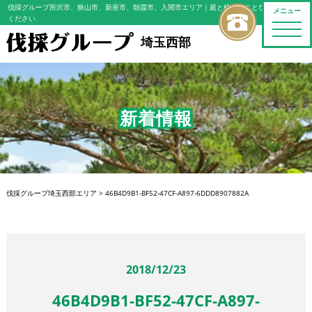
伐採グループ所沢市、狭山市、新座市、朝霞市、入間市エリア
｜庭と植木のことならおまかせ
メニュー
ください
toggle
naviga
埼玉西部
新着情報
伐採グループ埼玉西部エリア
>
46B4D9B1-BF52-47CF-A897-6DDD8907882A
2018/12/23
46B4D9B1-BF52-47CF-A897-