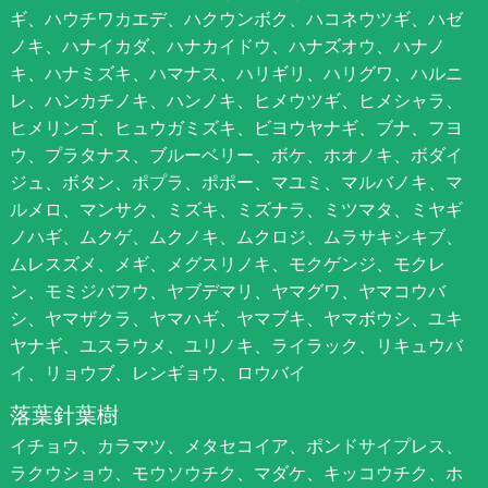
ギ、ハウチワカエデ、ハクウンボク、ハコネウツギ、ハゼ
ノキ、ハナイカダ、ハナカイドウ、ハナズオウ、ハナノ
キ、ハナミズキ、ハマナス、ハリギリ、ハリグワ、ハルニ
レ、ハンカチノキ、ハンノキ、ヒメウツギ、ヒメシャラ、
ヒメリンゴ、ヒュウガミズキ、ビヨウヤナギ、ブナ、フヨ
ウ、プラタナス、ブルーベリー、ボケ、ホオノキ、ボダイ
ジュ、ボタン、ポプラ、ポポー、マユミ、マルバノキ、マ
ルメロ、マンサク、ミズキ、ミズナラ、ミツマタ、ミヤギ
ノハギ、ムクゲ、ムクノキ、ムクロジ、ムラサキシキブ、
ムレスズメ、メギ、メグスリノキ、モクゲンジ、モクレ
ン、モミジバフウ、ヤブデマリ、ヤマグワ、ヤマコウバ
シ、ヤマザクラ、ヤマハギ、ヤマブキ、ヤマボウシ、ユキ
ヤナギ、ユスラウメ、ユリノキ、ライラック、リキュウバ
イ、リョウブ、レンギョウ、ロウバイ
落葉針葉樹
イチョウ、カラマツ、メタセコイア、ポンドサイプレス、
ラクウショウ、モウソウチク、マダケ、キッコウチク、ホ