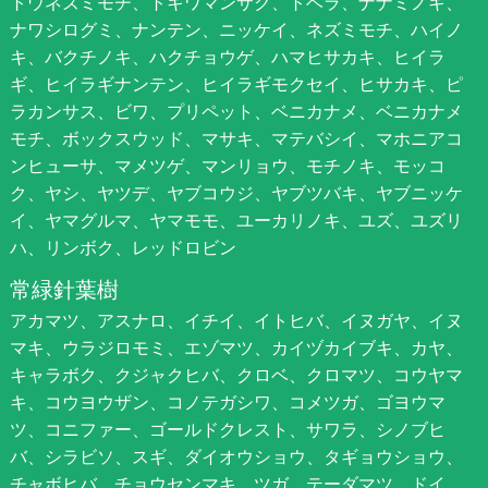
トウネズミモチ、トキワマンサク、トベラ、ナナミノキ、
ナワシログミ、ナンテン、ニッケイ、ネズミモチ、ハイノ
キ、バクチノキ、ハクチョウゲ、ハマヒサカキ、ヒイラ
ギ、ヒイラギナンテン、ヒイラギモクセイ、ヒサカキ、ピ
ラカンサス、ビワ、プリペット、ベニカナメ、ベニカナメ
モチ、ボックスウッド、マサキ、マテバシイ、マホニアコ
ンヒューサ、マメツゲ、マンリョウ、モチノキ、モッコ
ク、ヤシ、ヤツデ、ヤブコウジ、ヤブツバキ、ヤブニッケ
イ、ヤマグルマ、ヤマモモ、ユーカリノキ、ユズ、ユズリ
ハ、リンボク、レッドロビン
常緑針葉樹
アカマツ、アスナロ、イチイ、イトヒバ、イヌガヤ、イヌ
マキ、ウラジロモミ、エゾマツ、カイヅカイブキ、カヤ、
キャラボク、クジャクヒバ、クロベ、クロマツ、コウヤマ
キ、コウヨウザン、コノテガシワ、コメツガ、ゴヨウマ
ツ、コニファー、ゴールドクレスト、サワラ、シノブヒ
バ、シラビソ、スギ、ダイオウショウ、タギョウショウ、
チャボヒバ、チョウセンマキ、ツガ、テーダマツ、ドイ、