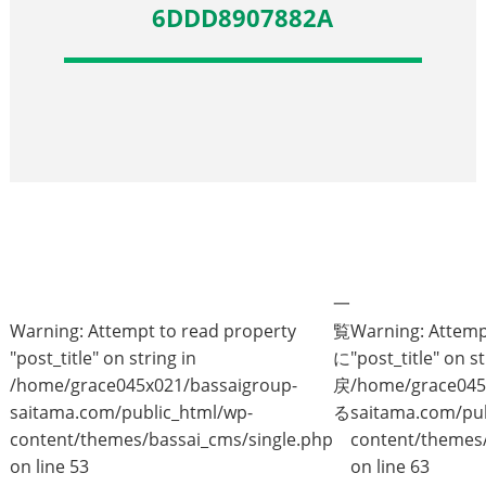
6DDD8907882A
一
Warning
: Attempt to read property
覧
Warning
: Attem
"post_title" on string in
に
"post_title" on st
/home/grace045x021/bassaigroup-
戻
/home/grace045
saitama.com/public_html/wp-
る
saitama.com/pub
content/themes/bassai_cms/single.php
content/themes/
on line
53
on line
63