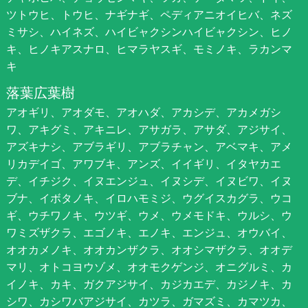
ツトウヒ、トウヒ、ナギナギ、ペディアニオイヒバ、ネズ
ミサシ、ハイネズ、ハイビャクシンハイビャクシン、ヒノ
キ、ヒノキアスナロ、ヒマラヤスギ、モミノキ、ラカンマ
キ
落葉広葉樹
アオギリ、アオダモ、アオハダ、アカシデ、アカメガシ
ワ、アキグミ、アキニレ、アサガラ、アサダ、アジサイ、
アズキナシ、アブラギリ、アブラチャン、アベマキ、アメ
リカデイゴ、アワブキ、アンズ、イイギリ、イタヤカエ
デ、イチジク、イヌエンジュ、イヌシデ、イヌビワ、イヌ
ブナ、イボタノキ、イロハモミジ、ウグイスカグラ、ウコ
ギ、ウチワノキ、ウツギ、ウメ、ウメモドキ、ウルシ、ウ
ワミズザクラ、エゴノキ、エノキ、エンジュ、オウバイ、
オオカメノキ、オオカンザクラ、オオシマザクラ、オオデ
マリ、オトコヨウゾメ、オオモクゲンジ、オニグルミ、カ
イノキ、カキ、ガクアジサイ、カジカエデ、カジノキ、カ
シワ、カシワバアジサイ、カツラ、ガマズミ、カマツカ、