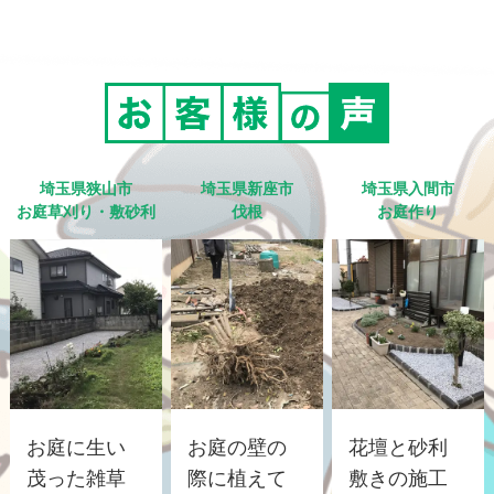
埼玉県狭山市
埼玉県新座市
埼玉県入間市
お庭草刈り・敷砂利
伐根
お庭作り
お庭に生い
お庭の壁の
花壇と砂利
茂った雑草
際に植えて
敷きの施工