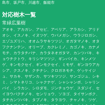
島市、坂戸市、川越市、飯能市
対応樹木一覧
常緑広葉樹
アオキ、アカガシ、アセビ、アベリア、アラカシ、アリド
オシ、イスノキ、イヌツゲ、ウバメガシ、ウラジロガシ、
エゾユズリハ、オオムラサキツツジ、オガタマノキ、オタ
フクナンテン、オリーブ、カクレミノ、カゴノキ、カナメ
モチ、カラタチバナ、カラタネオガタマ、カンツバキ、キ
ョウチクトウ、キリシマツツジ、ギンバイカ、キンメツ
ゲ、キンモクセイ、ギンモクセイ、ミモザ、ギンヨウアカ
シア、クスノキ、クチナシ、クロガネモチ、ゲッケイジ
ュ、サカキ、サザンカ、サツキツツジ、サンゴジュ、シキ
ミ、シマトネリコ、シャクナゲ、シャシャンポ、シャリン
バイ、シラカシ、シロダモ、ジンチョウゲ、スダジイ、セ
イヨウバクチノキ、センリョウ、ソヨゴ、タイサンボク、
タチカンツバキ、タブノキ、タラヨウ、チャノキ、ツゲ、