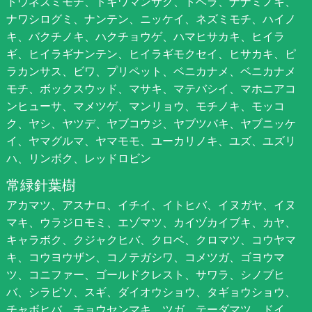
トウネズミモチ、トキワマンサク、トベラ、ナナミノキ、
ナワシログミ、ナンテン、ニッケイ、ネズミモチ、ハイノ
キ、バクチノキ、ハクチョウゲ、ハマヒサカキ、ヒイラ
ギ、ヒイラギナンテン、ヒイラギモクセイ、ヒサカキ、ピ
ラカンサス、ビワ、プリペット、ベニカナメ、ベニカナメ
モチ、ボックスウッド、マサキ、マテバシイ、マホニアコ
ンヒューサ、マメツゲ、マンリョウ、モチノキ、モッコ
ク、ヤシ、ヤツデ、ヤブコウジ、ヤブツバキ、ヤブニッケ
イ、ヤマグルマ、ヤマモモ、ユーカリノキ、ユズ、ユズリ
ハ、リンボク、レッドロビン
常緑針葉樹
アカマツ、アスナロ、イチイ、イトヒバ、イヌガヤ、イヌ
マキ、ウラジロモミ、エゾマツ、カイヅカイブキ、カヤ、
キャラボク、クジャクヒバ、クロベ、クロマツ、コウヤマ
キ、コウヨウザン、コノテガシワ、コメツガ、ゴヨウマ
ツ、コニファー、ゴールドクレスト、サワラ、シノブヒ
バ、シラビソ、スギ、ダイオウショウ、タギョウショウ、
チャボヒバ、チョウセンマキ、ツガ、テーダマツ、ドイ、