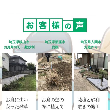
埼玉県狭山市
埼玉県新座市
埼玉県入間市
お庭草刈り・敷砂利
伐根
お庭作り
お庭に生い
お庭の壁の
花壇と砂利
茂った雑草
際に植えて
敷きの施工