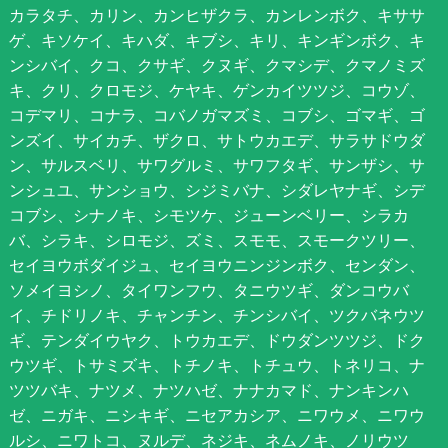
カラタチ、カリン、カンヒザクラ、カンレンボク、キササ
ゲ、キソケイ、キハダ、キブシ、キリ、キンギンボク、キ
ンシバイ、クコ、クサギ、クヌギ、クマシデ、クマノミズ
キ、クリ、クロモジ、ケヤキ、ゲンカイツツジ、コウゾ、
コデマリ、コナラ、コバノガマズミ、コブシ、ゴマギ、ゴ
ンズイ、サイカチ、ザクロ、サトウカエデ、サラサドウダ
ン、サルスベリ、サワグルミ、サワフタギ、サンザシ、サ
ンシュユ、サンショウ、シジミバナ、シダレヤナギ、シデ
コブシ、シナノキ、シモツケ、ジューンベリー、シラカ
バ、シラキ、シロモジ、ズミ、スモモ、スモークツリー、
セイヨウボダイジュ、セイヨウニンジンボク、センダン、
ソメイヨシノ、タイワンフウ、タニウツギ、ダンコウバ
イ、チドリノキ、チャンチン、チンシバイ、ツクバネウツ
ギ、テンダイウヤク、トウカエデ、ドウダンツツジ、ドク
ウツギ、トサミズキ、トチノキ、トチュウ、トネリコ、ナ
ツツバキ、ナツメ、ナツハゼ、ナナカマド、ナンキンハ
ゼ、ニガキ、ニシキギ、ニセアカシア、ニワウメ、ニワウ
ルシ、ニワトコ、ヌルデ、ネジキ、ネムノキ、ノリウツ