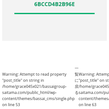
6BCCD4B2B96E
一
Warning
: Attempt to read property
覧
Warning
: Attem
"post_title" on string in
に
"post_title" on st
/home/grace045x021/bassaigroup-
戻
/home/grace045
saitama.com/public_html/wp-
る
saitama.com/pub
content/themes/bassai_cms/single.php
content/themes/
on line
53
on line
63