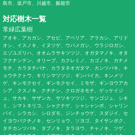
島市、坂戸市、川越市、飯能市
対応樹木一覧
常緑広葉樹
アオキ、アカガシ、アセビ、アベリア、アラカシ、アリド
オシ、イスノキ、イヌツゲ、ウバメガシ、ウラジロガシ、
エゾユズリハ、オオムラサキツツジ、オガタマノキ、オタ
フクナンテン、オリーブ、カクレミノ、カゴノキ、カナメ
モチ、カラタチバナ、カラタネオガタマ、カンツバキ、キ
ョウチクトウ、キリシマツツジ、ギンバイカ、キンメツ
ゲ、キンモクセイ、ギンモクセイ、ミモザ、ギンヨウアカ
シア、クスノキ、クチナシ、クロガネモチ、ゲッケイジ
ュ、サカキ、サザンカ、サツキツツジ、サンゴジュ、シキ
ミ、シマトネリコ、シャクナゲ、シャシャンポ、シャリン
バイ、シラカシ、シロダモ、ジンチョウゲ、スダジイ、セ
イヨウバクチノキ、センリョウ、ソヨゴ、タイサンボク、
タチカンツバキ、タブノキ、タラヨウ、チャノキ、ツゲ、