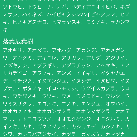
ツトウヒ、トウヒ、ナギナギ、ペディアニオイヒバ、ネズ
ミサシ、ハイネズ、ハイビャクシンハイビャクシン、ヒノ
キ、ヒノキアスナロ、ヒマラヤスギ、モミノキ、ラカンマ
キ
落葉広葉樹
アオギリ、アオダモ、アオハダ、アカシデ、アカメガシ
ワ、アキグミ、アキニレ、アサガラ、アサダ、アジサイ、
アズキナシ、アブラギリ、アブラチャン、アベマキ、アメ
リカデイゴ、アワブキ、アンズ、イイギリ、イタヤカエ
デ、イチジク、イヌエンジュ、イヌシデ、イヌビワ、イヌ
ブナ、イボタノキ、イロハモミジ、ウグイスカグラ、ウコ
ギ、ウチワノキ、ウツギ、ウメ、ウメモドキ、ウルシ、ウ
ワミズザクラ、エゴノキ、エノキ、エンジュ、オウバイ、
オオカメノキ、オオカンザクラ、オオシマザクラ、オオデ
マリ、オトコヨウゾメ、オオモクゲンジ、オニグルミ、カ
イノキ、カキ、ガクアジサイ、カジカエデ、カジノキ、カ
シワ、カシワバアジサイ、カツラ、ガマズミ、カマツカ、