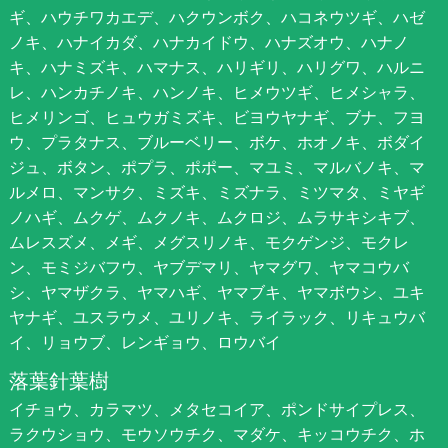
ギ、ハウチワカエデ、ハクウンボク、ハコネウツギ、ハゼ
ノキ、ハナイカダ、ハナカイドウ、ハナズオウ、ハナノ
キ、ハナミズキ、ハマナス、ハリギリ、ハリグワ、ハルニ
レ、ハンカチノキ、ハンノキ、ヒメウツギ、ヒメシャラ、
ヒメリンゴ、ヒュウガミズキ、ビヨウヤナギ、ブナ、フヨ
ウ、プラタナス、ブルーベリー、ボケ、ホオノキ、ボダイ
ジュ、ボタン、ポプラ、ポポー、マユミ、マルバノキ、マ
ルメロ、マンサク、ミズキ、ミズナラ、ミツマタ、ミヤギ
ノハギ、ムクゲ、ムクノキ、ムクロジ、ムラサキシキブ、
ムレスズメ、メギ、メグスリノキ、モクゲンジ、モクレ
ン、モミジバフウ、ヤブデマリ、ヤマグワ、ヤマコウバ
シ、ヤマザクラ、ヤマハギ、ヤマブキ、ヤマボウシ、ユキ
ヤナギ、ユスラウメ、ユリノキ、ライラック、リキュウバ
イ、リョウブ、レンギョウ、ロウバイ
落葉針葉樹
イチョウ、カラマツ、メタセコイア、ポンドサイプレス、
ラクウショウ、モウソウチク、マダケ、キッコウチク、ホ