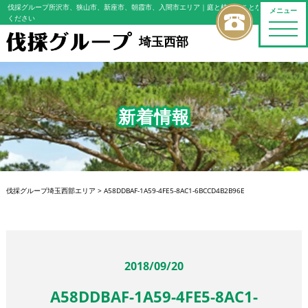
伐採グループ所沢市、狭山市、新座市、朝霞市、入間市エリア
｜庭と植木のことならおまかせ
メニュー
ください
toggle
naviga
埼玉西部
新着情報
伐採グループ埼玉西部エリア
>
A58DDBAF-1A59-4FE5-8AC1-6BCCD4B2B96E
2018/09/20
A58DDBAF-1A59-4FE5-8AC1-