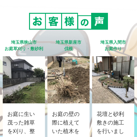
埼玉県狭山市
埼玉県新座市
埼玉県入間市
お庭草刈り・敷砂利
伐根
お庭作り
お庭に生い
お庭の壁の
花壇と砂利
茂った雑草
際に植えて
敷きの施工
を刈り、整
いた植木を
を行いまし