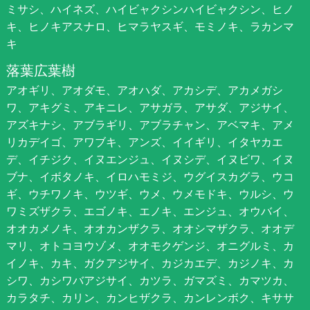
ミサシ、ハイネズ、ハイビャクシンハイビャクシン、ヒノ
キ、ヒノキアスナロ、ヒマラヤスギ、モミノキ、ラカンマ
キ
落葉広葉樹
アオギリ、アオダモ、アオハダ、アカシデ、アカメガシ
ワ、アキグミ、アキニレ、アサガラ、アサダ、アジサイ、
アズキナシ、アブラギリ、アブラチャン、アベマキ、アメ
リカデイゴ、アワブキ、アンズ、イイギリ、イタヤカエ
デ、イチジク、イヌエンジュ、イヌシデ、イヌビワ、イヌ
ブナ、イボタノキ、イロハモミジ、ウグイスカグラ、ウコ
ギ、ウチワノキ、ウツギ、ウメ、ウメモドキ、ウルシ、ウ
ワミズザクラ、エゴノキ、エノキ、エンジュ、オウバイ、
オオカメノキ、オオカンザクラ、オオシマザクラ、オオデ
マリ、オトコヨウゾメ、オオモクゲンジ、オニグルミ、カ
イノキ、カキ、ガクアジサイ、カジカエデ、カジノキ、カ
シワ、カシワバアジサイ、カツラ、ガマズミ、カマツカ、
カラタチ、カリン、カンヒザクラ、カンレンボク、キササ