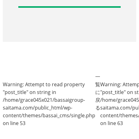
一
Warning
: Attempt to read property
覧
Warning
: Attem
"post_title" on string in
に
"post_title" on st
/home/grace045x021/bassaigroup-
戻
/home/grace045
saitama.com/public_html/wp-
る
saitama.com/pub
content/themes/bassai_cms/single.php
content/themes/
on line
53
on line
63