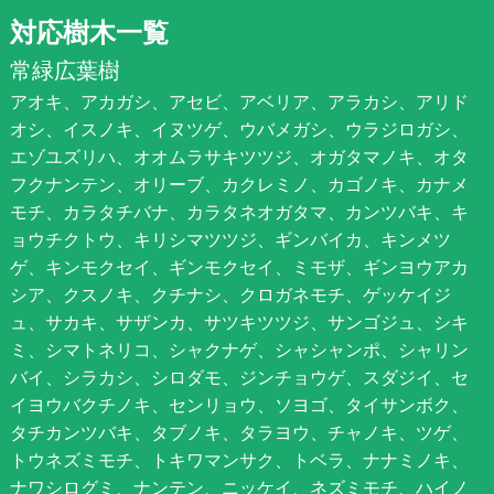
対応樹木一覧
常緑広葉樹
アオキ、アカガシ、アセビ、アベリア、アラカシ、アリド
オシ、イスノキ、イヌツゲ、ウバメガシ、ウラジロガシ、
エゾユズリハ、オオムラサキツツジ、オガタマノキ、オタ
フクナンテン、オリーブ、カクレミノ、カゴノキ、カナメ
モチ、カラタチバナ、カラタネオガタマ、カンツバキ、キ
ョウチクトウ、キリシマツツジ、ギンバイカ、キンメツ
ゲ、キンモクセイ、ギンモクセイ、ミモザ、ギンヨウアカ
シア、クスノキ、クチナシ、クロガネモチ、ゲッケイジ
ュ、サカキ、サザンカ、サツキツツジ、サンゴジュ、シキ
ミ、シマトネリコ、シャクナゲ、シャシャンポ、シャリン
バイ、シラカシ、シロダモ、ジンチョウゲ、スダジイ、セ
イヨウバクチノキ、センリョウ、ソヨゴ、タイサンボク、
タチカンツバキ、タブノキ、タラヨウ、チャノキ、ツゲ、
トウネズミモチ、トキワマンサク、トベラ、ナナミノキ、
ナワシログミ、ナンテン、ニッケイ、ネズミモチ、ハイノ