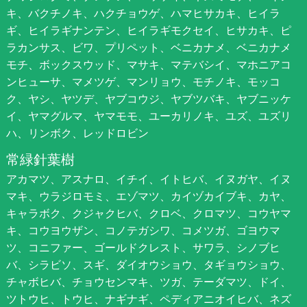
キ、バクチノキ、ハクチョウゲ、ハマヒサカキ、ヒイラ
ギ、ヒイラギナンテン、ヒイラギモクセイ、ヒサカキ、ピ
ラカンサス、ビワ、プリペット、ベニカナメ、ベニカナメ
モチ、ボックスウッド、マサキ、マテバシイ、マホニアコ
ンヒューサ、マメツゲ、マンリョウ、モチノキ、モッコ
ク、ヤシ、ヤツデ、ヤブコウジ、ヤブツバキ、ヤブニッケ
イ、ヤマグルマ、ヤマモモ、ユーカリノキ、ユズ、ユズリ
ハ、リンボク、レッドロビン
常緑針葉樹
アカマツ、アスナロ、イチイ、イトヒバ、イヌガヤ、イヌ
マキ、ウラジロモミ、エゾマツ、カイヅカイブキ、カヤ、
キャラボク、クジャクヒバ、クロベ、クロマツ、コウヤマ
キ、コウヨウザン、コノテガシワ、コメツガ、ゴヨウマ
ツ、コニファー、ゴールドクレスト、サワラ、シノブヒ
バ、シラビソ、スギ、ダイオウショウ、タギョウショウ、
チャボヒバ、チョウセンマキ、ツガ、テーダマツ、ドイ、
ツトウヒ、トウヒ、ナギナギ、ペディアニオイヒバ、ネズ