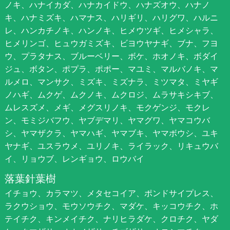
ノキ、ハナイカダ、ハナカイドウ、ハナズオウ、ハナノ
キ、ハナミズキ、ハマナス、ハリギリ、ハリグワ、ハルニ
レ、ハンカチノキ、ハンノキ、ヒメウツギ、ヒメシャラ、
ヒメリンゴ、ヒュウガミズキ、ビヨウヤナギ、ブナ、フヨ
ウ、プラタナス、ブルーベリー、ボケ、ホオノキ、ボダイ
ジュ、ボタン、ポプラ、ポポー、マユミ、マルバノキ、マ
ルメロ、マンサク、ミズキ、ミズナラ、ミツマタ、ミヤギ
ノハギ、ムクゲ、ムクノキ、ムクロジ、ムラサキシキブ、
ムレスズメ、メギ、メグスリノキ、モクゲンジ、モクレ
ン、モミジバフウ、ヤブデマリ、ヤマグワ、ヤマコウバ
シ、ヤマザクラ、ヤマハギ、ヤマブキ、ヤマボウシ、ユキ
ヤナギ、ユスラウメ、ユリノキ、ライラック、リキュウバ
イ、リョウブ、レンギョウ、ロウバイ
落葉針葉樹
イチョウ、カラマツ、メタセコイア、ポンドサイプレス、
ラクウショウ、モウソウチク、マダケ、キッコウチク、ホ
テイチク、キンメイチク、ナリヒラダケ、クロチク、ヤダ