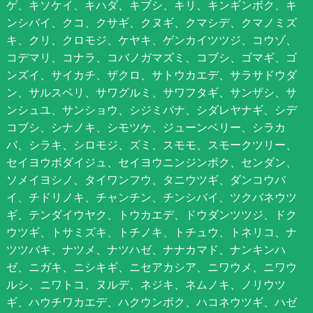
ゲ、キソケイ、キハダ、キブシ、キリ、キンギンボク、キ
ンシバイ、クコ、クサギ、クヌギ、クマシデ、クマノミズ
キ、クリ、クロモジ、ケヤキ、ゲンカイツツジ、コウゾ、
コデマリ、コナラ、コバノガマズミ、コブシ、ゴマギ、ゴ
ンズイ、サイカチ、ザクロ、サトウカエデ、サラサドウダ
ン、サルスベリ、サワグルミ、サワフタギ、サンザシ、サ
ンシュユ、サンショウ、シジミバナ、シダレヤナギ、シデ
コブシ、シナノキ、シモツケ、ジューンベリー、シラカ
バ、シラキ、シロモジ、ズミ、スモモ、スモークツリー、
セイヨウボダイジュ、セイヨウニンジンボク、センダン、
ソメイヨシノ、タイワンフウ、タニウツギ、ダンコウバ
イ、チドリノキ、チャンチン、チンシバイ、ツクバネウツ
ギ、テンダイウヤク、トウカエデ、ドウダンツツジ、ドク
ウツギ、トサミズキ、トチノキ、トチュウ、トネリコ、ナ
ツツバキ、ナツメ、ナツハゼ、ナナカマド、ナンキンハ
ゼ、ニガキ、ニシキギ、ニセアカシア、ニワウメ、ニワウ
ルシ、ニワトコ、ヌルデ、ネジキ、ネムノキ、ノリウツ
ギ、ハウチワカエデ、ハクウンボク、ハコネウツギ、ハゼ