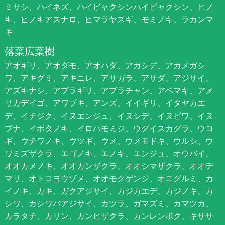
ミサシ、ハイネズ、ハイビャクシンハイビャクシン、ヒノ
キ、ヒノキアスナロ、ヒマラヤスギ、モミノキ、ラカンマ
キ
落葉広葉樹
アオギリ、アオダモ、アオハダ、アカシデ、アカメガシ
ワ、アキグミ、アキニレ、アサガラ、アサダ、アジサイ、
アズキナシ、アブラギリ、アブラチャン、アベマキ、アメ
リカデイゴ、アワブキ、アンズ、イイギリ、イタヤカエ
デ、イチジク、イヌエンジュ、イヌシデ、イヌビワ、イヌ
ブナ、イボタノキ、イロハモミジ、ウグイスカグラ、ウコ
ギ、ウチワノキ、ウツギ、ウメ、ウメモドキ、ウルシ、ウ
ワミズザクラ、エゴノキ、エノキ、エンジュ、オウバイ、
オオカメノキ、オオカンザクラ、オオシマザクラ、オオデ
マリ、オトコヨウゾメ、オオモクゲンジ、オニグルミ、カ
イノキ、カキ、ガクアジサイ、カジカエデ、カジノキ、カ
シワ、カシワバアジサイ、カツラ、ガマズミ、カマツカ、
カラタチ、カリン、カンヒザクラ、カンレンボク、キササ