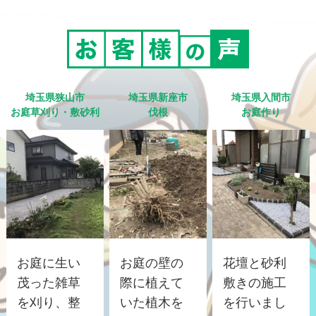
埼玉県狭山市
埼玉県新座市
埼玉県入間市
お庭草刈り・敷砂利
伐根
お庭作り
お庭に生い
お庭の壁の
花壇と砂利
茂った雑草
際に植えて
敷きの施工
を刈り、整
いた植木を
を行いまし