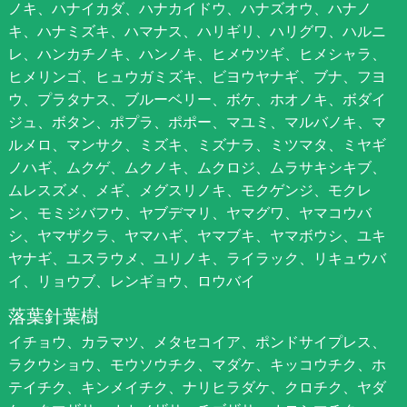
ノキ、ハナイカダ、ハナカイドウ、ハナズオウ、ハナノ
キ、ハナミズキ、ハマナス、ハリギリ、ハリグワ、ハルニ
レ、ハンカチノキ、ハンノキ、ヒメウツギ、ヒメシャラ、
ヒメリンゴ、ヒュウガミズキ、ビヨウヤナギ、ブナ、フヨ
ウ、プラタナス、ブルーベリー、ボケ、ホオノキ、ボダイ
ジュ、ボタン、ポプラ、ポポー、マユミ、マルバノキ、マ
ルメロ、マンサク、ミズキ、ミズナラ、ミツマタ、ミヤギ
ノハギ、ムクゲ、ムクノキ、ムクロジ、ムラサキシキブ、
ムレスズメ、メギ、メグスリノキ、モクゲンジ、モクレ
ン、モミジバフウ、ヤブデマリ、ヤマグワ、ヤマコウバ
シ、ヤマザクラ、ヤマハギ、ヤマブキ、ヤマボウシ、ユキ
ヤナギ、ユスラウメ、ユリノキ、ライラック、リキュウバ
イ、リョウブ、レンギョウ、ロウバイ
落葉針葉樹
イチョウ、カラマツ、メタセコイア、ポンドサイプレス、
ラクウショウ、モウソウチク、マダケ、キッコウチク、ホ
テイチク、キンメイチク、ナリヒラダケ、クロチク、ヤダ