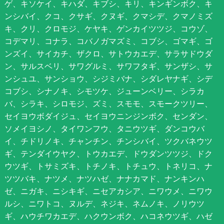
ゲ、キソケイ、キハダ、キブシ、キリ、キンギンボク、キ
ンシバイ、クコ、クサギ、クヌギ、クマシデ、クマノミズ
キ、クリ、クロモジ、ケヤキ、ゲンカイツツジ、コウゾ、
コデマリ、コナラ、コバノガマズミ、コブシ、ゴマギ、ゴ
ンズイ、サイカチ、ザクロ、サトウカエデ、サラサドウダ
ン、サルスベリ、サワグルミ、サワフタギ、サンザシ、サ
ンシュユ、サンショウ、シジミバナ、シダレヤナギ、シデ
コブシ、シナノキ、シモツケ、ジューンベリー、シラカ
バ、シラキ、シロモジ、ズミ、スモモ、スモークツリー、
セイヨウボダイジュ、セイヨウニンジンボク、センダン、
ソメイヨシノ、タイワンフウ、タニウツギ、ダンコウバ
イ、チドリノキ、チャンチン、チンシバイ、ツクバネウツ
ギ、テンダイウヤク、トウカエデ、ドウダンツツジ、ドク
ウツギ、トサミズキ、トチノキ、トチュウ、トネリコ、ナ
ツツバキ、ナツメ、ナツハゼ、ナナカマド、ナンキンハ
ゼ、ニガキ、ニシキギ、ニセアカシア、ニワウメ、ニワウ
ルシ、ニワトコ、ヌルデ、ネジキ、ネムノキ、ノリウツ
ギ、ハウチワカエデ、ハクウンボク、ハコネウツギ、ハゼ