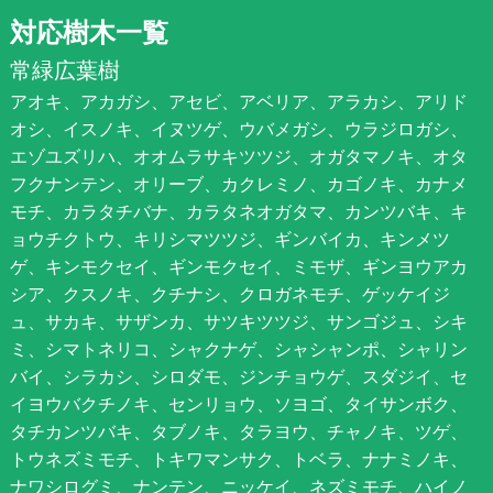
対応樹木一覧
常緑広葉樹
アオキ、アカガシ、アセビ、アベリア、アラカシ、アリド
オシ、イスノキ、イヌツゲ、ウバメガシ、ウラジロガシ、
エゾユズリハ、オオムラサキツツジ、オガタマノキ、オタ
フクナンテン、オリーブ、カクレミノ、カゴノキ、カナメ
モチ、カラタチバナ、カラタネオガタマ、カンツバキ、キ
ョウチクトウ、キリシマツツジ、ギンバイカ、キンメツ
ゲ、キンモクセイ、ギンモクセイ、ミモザ、ギンヨウアカ
シア、クスノキ、クチナシ、クロガネモチ、ゲッケイジ
ュ、サカキ、サザンカ、サツキツツジ、サンゴジュ、シキ
ミ、シマトネリコ、シャクナゲ、シャシャンポ、シャリン
バイ、シラカシ、シロダモ、ジンチョウゲ、スダジイ、セ
イヨウバクチノキ、センリョウ、ソヨゴ、タイサンボク、
タチカンツバキ、タブノキ、タラヨウ、チャノキ、ツゲ、
トウネズミモチ、トキワマンサク、トベラ、ナナミノキ、
ナワシログミ、ナンテン、ニッケイ、ネズミモチ、ハイノ