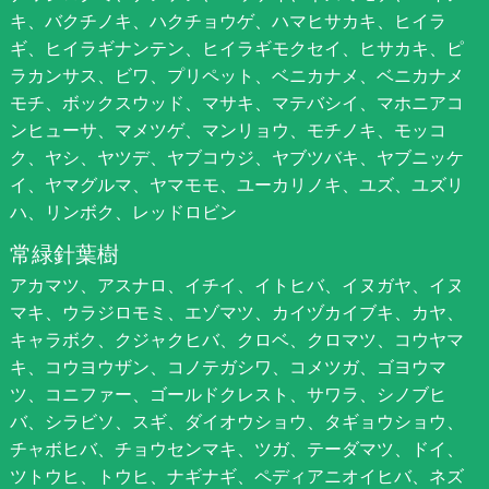
キ、バクチノキ、ハクチョウゲ、ハマヒサカキ、ヒイラ
ギ、ヒイラギナンテン、ヒイラギモクセイ、ヒサカキ、ピ
ラカンサス、ビワ、プリペット、ベニカナメ、ベニカナメ
モチ、ボックスウッド、マサキ、マテバシイ、マホニアコ
ンヒューサ、マメツゲ、マンリョウ、モチノキ、モッコ
ク、ヤシ、ヤツデ、ヤブコウジ、ヤブツバキ、ヤブニッケ
イ、ヤマグルマ、ヤマモモ、ユーカリノキ、ユズ、ユズリ
ハ、リンボク、レッドロビン
常緑針葉樹
アカマツ、アスナロ、イチイ、イトヒバ、イヌガヤ、イヌ
マキ、ウラジロモミ、エゾマツ、カイヅカイブキ、カヤ、
キャラボク、クジャクヒバ、クロベ、クロマツ、コウヤマ
キ、コウヨウザン、コノテガシワ、コメツガ、ゴヨウマ
ツ、コニファー、ゴールドクレスト、サワラ、シノブヒ
バ、シラビソ、スギ、ダイオウショウ、タギョウショウ、
チャボヒバ、チョウセンマキ、ツガ、テーダマツ、ドイ、
ツトウヒ、トウヒ、ナギナギ、ペディアニオイヒバ、ネズ