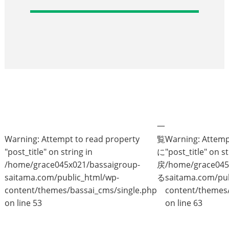
一
Warning
: Attempt to read property
覧
Warning
: Attem
"post_title" on string in
に
"post_title" on st
/home/grace045x021/bassaigroup-
戻
/home/grace045
saitama.com/public_html/wp-
る
saitama.com/pub
content/themes/bassai_cms/single.php
content/themes/
on line
53
on line
63