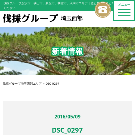
伐採グループ所沢市、狭山市、新座市、朝霞市、入間市エリア
｜庭と植木のことならおまかせ
メニュー
ください
toggle
naviga
埼玉西部
新着情報
伐採グループ埼玉西部エリア
>
DSC_0297
2016/05/09
DSC_0297