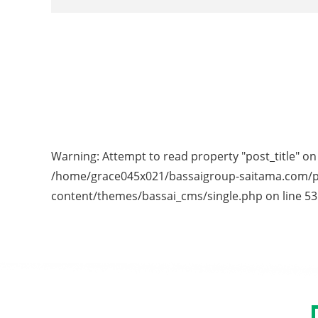
Warning
: Attempt to read property "post_title" on 
/home/grace045x021/bassaigroup-saitama.com/p
content/themes/bassai_cms/single.php
on line
53