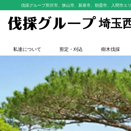
伐採グループ所沢市、狭山市、新座市、朝霞市、入間市エ
埼玉
私達について
剪定・刈込
樹木伐採