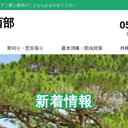
リア
｜庭と植木のことならおまかせください
西部
0
草刈り・芝生張り
庭木消毒・防虫対策
外
新着情報