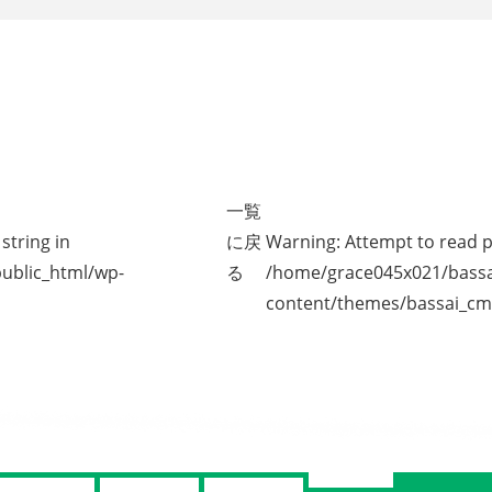
一覧
string in
に戻
Warning
: Attempt to read p
ublic_html/wp-
る
/home/grace045x021/bassa
content/themes/bassai_cm