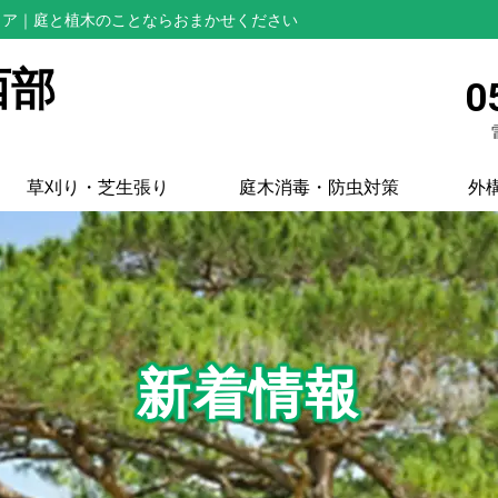
リア
｜庭と植木のことならおまかせください
西部
0
草刈り・芝生張り
庭木消毒・防虫対策
外
新着情報