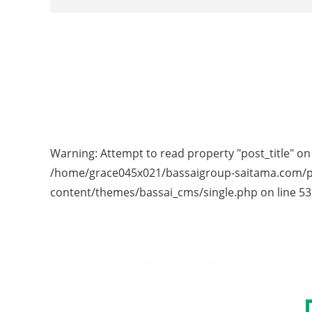
Warning
: Attempt to read property "post_title" on 
/home/grace045x021/bassaigroup-saitama.com/p
content/themes/bassai_cms/single.php
on line
53