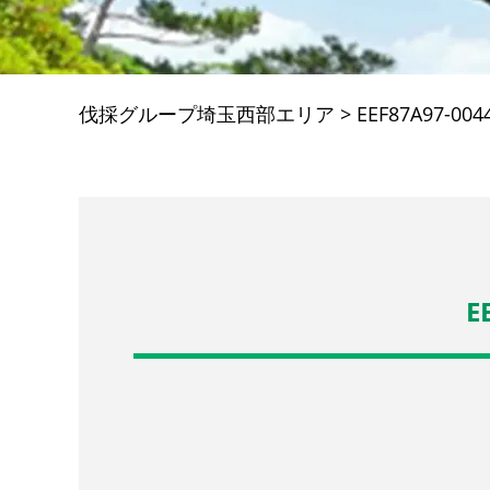
伐採グループ埼玉西部エリア
>
EEF87A97-004
E