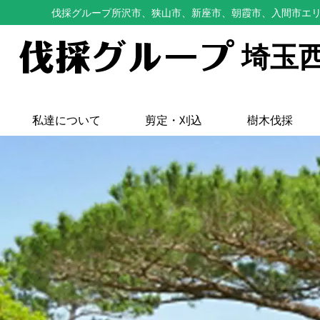
伐採グループ所沢市、狭山市、新座市、朝霞市、入間市エ
埼玉
私達について
剪定・刈込
樹木伐採