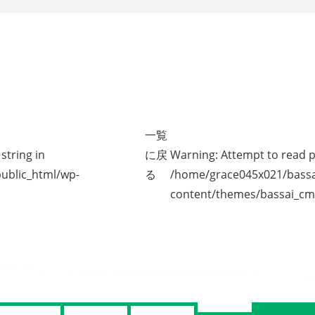
一覧
string in
に戻
Warning
: Attempt to read p
ublic_html/wp-
る
/home/grace045x021/bassa
content/themes/bassai_cm