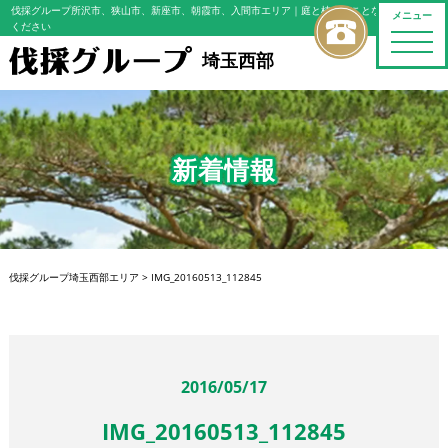
伐採グループ所沢市、狭山市、新座市、朝霞市、入間市エリア
｜庭と植木のことならおまかせ
メニュー
ください
toggle
naviga
埼玉西部
新着情報
伐採グループ埼玉西部エリア
>
IMG_20160513_112845
2016/05/17
IMG_20160513_112845