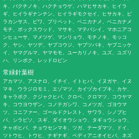
キ、バクチノキ、ハクチョウゲ、ハマヒサカキ、ヒイラ
ギ、ヒイラギナンテン、ヒイラギモクセイ、ヒサカキ、ピ
ラカンサス、ビワ、プリペット、ベニカナメ、ベニカナメ
モチ、ボックスウッド、マサキ、マテバシイ、マホニアコ
ンヒューサ、マメツゲ、マンリョウ、モチノキ、モッコ
ク、ヤシ、ヤツデ、ヤブコウジ、ヤブツバキ、ヤブニッケ
イ、ヤマグルマ、ヤマモモ、ユーカリノキ、ユズ、ユズリ
ハ、リンボク、レッドロビン
常緑針葉樹
アカマツ、アスナロ、イチイ、イトヒバ、イヌガヤ、イヌ
マキ、ウラジロモミ、エゾマツ、カイヅカイブキ、カヤ、
キャラボク、クジャクヒバ、クロベ、クロマツ、コウヤマ
キ、コウヨウザン、コノテガシワ、コメツガ、ゴヨウマ
ツ、コニファー、ゴールドクレスト、サワラ、シノブヒ
バ、シラビソ、スギ、ダイオウショウ、タギョウショウ、
チャボヒバ、チョウセンマキ、ツガ、テーダマツ、ドイ、
ツトウヒ、トウヒ、ナギナギ、ペディアニオイヒバ、ネズ