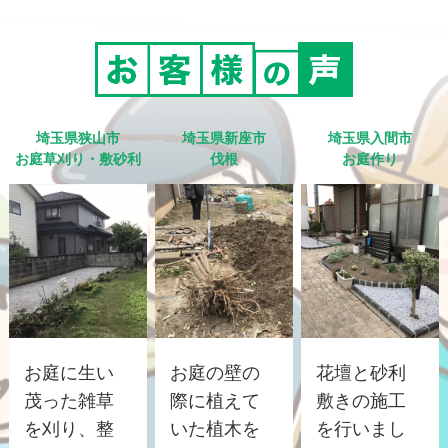
埼玉県狭山市
埼玉県新座市
埼玉県入間市
お庭草刈り・敷砂利
伐根
お庭作り
お庭に生い
お庭の壁の
花壇と砂利
茂った雑草
際に植えて
敷きの施工
を刈り、整
いた植木を
を行いまし