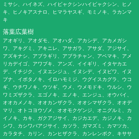
ミサシ、ハイネズ、ハイビャクシンハイビャクシン、ヒノ
キ、ヒノキアスナロ、ヒマラヤスギ、モミノキ、ラカンマ
キ
落葉広葉樹
アオギリ、アオダモ、アオハダ、アカシデ、アカメガシ
ワ、アキグミ、アキニレ、アサガラ、アサダ、アジサイ、
アズキナシ、アブラギリ、アブラチャン、アベマキ、アメ
リカデイゴ、アワブキ、アンズ、イイギリ、イタヤカエ
デ、イチジク、イヌエンジュ、イヌシデ、イヌビワ、イヌ
ブナ、イボタノキ、イロハモミジ、ウグイスカグラ、ウコ
ギ、ウチワノキ、ウツギ、ウメ、ウメモドキ、ウルシ、ウ
ワミズザクラ、エゴノキ、エノキ、エンジュ、オウバイ、
オオカメノキ、オオカンザクラ、オオシマザクラ、オオデ
マリ、オトコヨウゾメ、オオモクゲンジ、オニグルミ、カ
イノキ、カキ、ガクアジサイ、カジカエデ、カジノキ、カ
シワ、カシワバアジサイ、カツラ、ガマズミ、カマツカ、
カラタチ、カリン、カンヒザクラ、カンレンボク、キササ