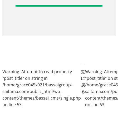
一
Warning
: Attempt to read property
覧
Warning
: Attem
"post_title" on string in
に
"post_title" on st
/home/grace045x021/bassaigroup-
戻
/home/grace045
saitama.com/public_html/wp-
る
saitama.com/pub
content/themes/bassai_cms/single.php
content/themes/
on line
53
on line
63