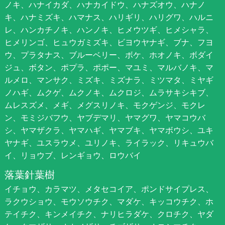
ノキ、ハナイカダ、ハナカイドウ、ハナズオウ、ハナノ
キ、ハナミズキ、ハマナス、ハリギリ、ハリグワ、ハルニ
レ、ハンカチノキ、ハンノキ、ヒメウツギ、ヒメシャラ、
ヒメリンゴ、ヒュウガミズキ、ビヨウヤナギ、ブナ、フヨ
ウ、プラタナス、ブルーベリー、ボケ、ホオノキ、ボダイ
ジュ、ボタン、ポプラ、ポポー、マユミ、マルバノキ、マ
ルメロ、マンサク、ミズキ、ミズナラ、ミツマタ、ミヤギ
ノハギ、ムクゲ、ムクノキ、ムクロジ、ムラサキシキブ、
ムレスズメ、メギ、メグスリノキ、モクゲンジ、モクレ
ン、モミジバフウ、ヤブデマリ、ヤマグワ、ヤマコウバ
シ、ヤマザクラ、ヤマハギ、ヤマブキ、ヤマボウシ、ユキ
ヤナギ、ユスラウメ、ユリノキ、ライラック、リキュウバ
イ、リョウブ、レンギョウ、ロウバイ
落葉針葉樹
イチョウ、カラマツ、メタセコイア、ポンドサイプレス、
ラクウショウ、モウソウチク、マダケ、キッコウチク、ホ
テイチク、キンメイチク、ナリヒラダケ、クロチク、ヤダ