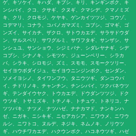
ゲ、キソケイ、キハダ、キブシ、キリ、キンギンボク、キ
ンシバイ、クコ、クサギ、クヌギ、クマシデ、クマノミズ
キ、クリ、クロモジ、ケヤキ、ゲンカイツツジ、コウゾ、
コデマリ、コナラ、コバノガマズミ、コブシ、ゴマギ、ゴ
ンズイ、サイカチ、ザクロ、サトウカエデ、サラサドウダ
ン、サルスベリ、サワグルミ、サワフタギ、サンザシ、サ
ンシュユ、サンショウ、シジミバナ、シダレヤナギ、シデ
コブシ、シナノキ、シモツケ、ジューンベリー、シラカ
バ、シラキ、シロモジ、ズミ、スモモ、スモークツリー、
セイヨウボダイジュ、セイヨウニンジンボク、センダン、
ソメイヨシノ、タイワンフウ、タニウツギ、ダンコウバ
イ、チドリノキ、チャンチン、チンシバイ、ツクバネウツ
ギ、テンダイウヤク、トウカエデ、ドウダンツツジ、ドク
ウツギ、トサミズキ、トチノキ、トチュウ、トネリコ、ナ
ツツバキ、ナツメ、ナツハゼ、ナナカマド、ナンキンハ
ゼ、ニガキ、ニシキギ、ニセアカシア、ニワウメ、ニワウ
ルシ、ニワトコ、ヌルデ、ネジキ、ネムノキ、ノリウツ
ギ、ハウチワカエデ、ハクウンボク、ハコネウツギ、ハゼ