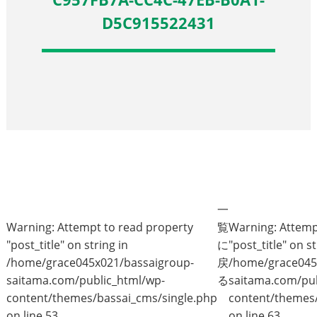
D5C915522431
一
Warning
: Attempt to read property
覧
Warning
: Attem
"post_title" on string in
に
"post_title" on st
/home/grace045x021/bassaigroup-
戻
/home/grace045
saitama.com/public_html/wp-
る
saitama.com/pub
content/themes/bassai_cms/single.php
content/themes/
on line
53
on line
63