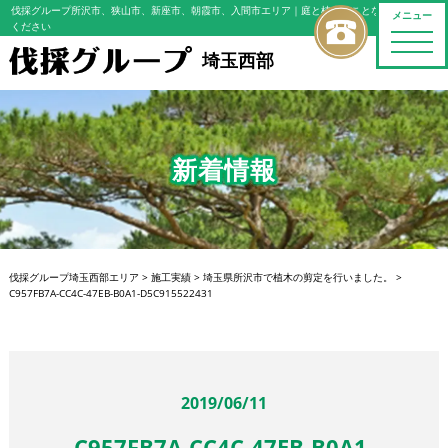
伐採グループ所沢市、狭山市、新座市、朝霞市、入間市エリア
｜庭と植木のことならおまかせ
メニュー
ください
toggle
naviga
埼玉西部
新着情報
伐採グループ埼玉西部エリア
>
施工実績
>
埼玉県所沢市で植木の剪定を行いました。
>
C957FB7A-CC4C-47EB-B0A1-D5C915522431
2019/06/11
C957FB7A-CC4C-47EB-B0A1-