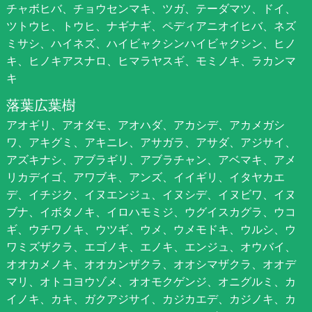
チャボヒバ、チョウセンマキ、ツガ、テーダマツ、ドイ、
ツトウヒ、トウヒ、ナギナギ、ペディアニオイヒバ、ネズ
ミサシ、ハイネズ、ハイビャクシンハイビャクシン、ヒノ
キ、ヒノキアスナロ、ヒマラヤスギ、モミノキ、ラカンマ
キ
落葉広葉樹
アオギリ、アオダモ、アオハダ、アカシデ、アカメガシ
ワ、アキグミ、アキニレ、アサガラ、アサダ、アジサイ、
アズキナシ、アブラギリ、アブラチャン、アベマキ、アメ
リカデイゴ、アワブキ、アンズ、イイギリ、イタヤカエ
デ、イチジク、イヌエンジュ、イヌシデ、イヌビワ、イヌ
ブナ、イボタノキ、イロハモミジ、ウグイスカグラ、ウコ
ギ、ウチワノキ、ウツギ、ウメ、ウメモドキ、ウルシ、ウ
ワミズザクラ、エゴノキ、エノキ、エンジュ、オウバイ、
オオカメノキ、オオカンザクラ、オオシマザクラ、オオデ
マリ、オトコヨウゾメ、オオモクゲンジ、オニグルミ、カ
イノキ、カキ、ガクアジサイ、カジカエデ、カジノキ、カ