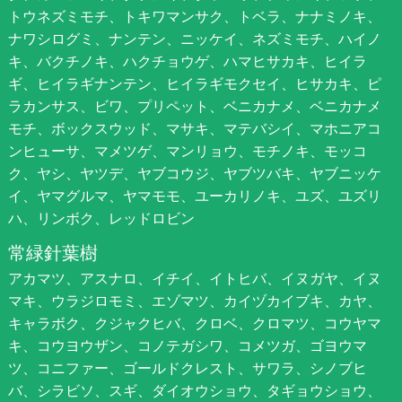
トウネズミモチ、トキワマンサク、トベラ、ナナミノキ、
ナワシログミ、ナンテン、ニッケイ、ネズミモチ、ハイノ
キ、バクチノキ、ハクチョウゲ、ハマヒサカキ、ヒイラ
ギ、ヒイラギナンテン、ヒイラギモクセイ、ヒサカキ、ピ
ラカンサス、ビワ、プリペット、ベニカナメ、ベニカナメ
モチ、ボックスウッド、マサキ、マテバシイ、マホニアコ
ンヒューサ、マメツゲ、マンリョウ、モチノキ、モッコ
ク、ヤシ、ヤツデ、ヤブコウジ、ヤブツバキ、ヤブニッケ
イ、ヤマグルマ、ヤマモモ、ユーカリノキ、ユズ、ユズリ
ハ、リンボク、レッドロビン
常緑針葉樹
アカマツ、アスナロ、イチイ、イトヒバ、イヌガヤ、イヌ
マキ、ウラジロモミ、エゾマツ、カイヅカイブキ、カヤ、
キャラボク、クジャクヒバ、クロベ、クロマツ、コウヤマ
キ、コウヨウザン、コノテガシワ、コメツガ、ゴヨウマ
ツ、コニファー、ゴールドクレスト、サワラ、シノブヒ
バ、シラビソ、スギ、ダイオウショウ、タギョウショウ、