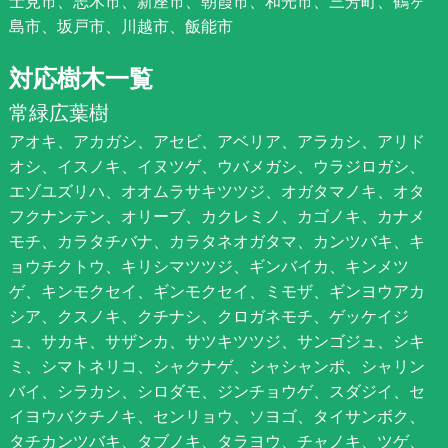
士見市、志木市、新座市、朝霞市、和光市、三芳町、鶴ヶ
島市、坂戸市、川越市、飯能市
対応樹木一覧
常緑広葉樹
アオキ、アカガシ、アセビ、アベリア、アラカシ、アリド
オシ、イスノキ、イヌツゲ、ウバメガシ、ウラジロガシ、
エゾユズリハ、オオムラサキツツジ、オガタマノキ、オタ
フクナンテン、オリーブ、カクレミノ、カゴノキ、カナメ
モチ、カラタチバナ、カラタネオガタマ、カンツバキ、キ
ョウチクトウ、キリシマツツジ、ギンバイカ、キンメツ
ゲ、キンモクセイ、ギンモクセイ、ミモザ、ギンヨウアカ
シア、クスノキ、クチナシ、クロガネモチ、ゲッケイジ
ュ、サカキ、サザンカ、サツキツツジ、サンゴジュ、シキ
ミ、シマトネリコ、シャクナゲ、シャシャンポ、シャリン
バイ、シラカシ、シロダモ、ジンチョウゲ、スダジイ、セ
イヨウバクチノキ、センリョウ、ソヨゴ、タイサンボク、
タチカンツバキ、タブノキ、タラヨウ、チャノキ、ツゲ、