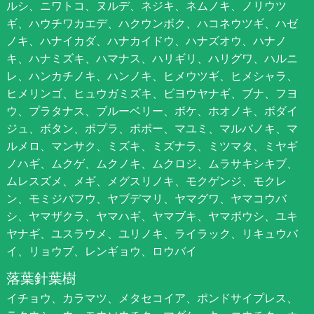
ルシ、ニワトコ、ヌルデ、ネジキ、ネムノキ、ノリウツ
ギ、ハウチワカエデ、ハクウンボク、ハコネウツギ、ハゼ
ノキ、ハナイカダ、ハナカイドウ、ハナズオウ、ハナノ
キ、ハナミズキ、ハマナス、ハリギリ、ハリグワ、ハルニ
レ、ハンカチノキ、ハンノキ、ヒメウツギ、ヒメシャラ、
ヒメリンゴ、ヒュウガミズキ、ビヨウヤナギ、ブナ、フヨ
ウ、プラタナス、ブルーベリー、ボケ、ホオノキ、ボダイ
ジュ、ボタン、ポプラ、ポポー、マユミ、マルバノキ、マ
ルメロ、マンサク、ミズキ、ミズナラ、ミツマタ、ミヤギ
ノハギ、ムクゲ、ムクノキ、ムクロジ、ムラサキシキブ、
ムレスズメ、メギ、メグスリノキ、モクゲンジ、モクレ
ン、モミジバフウ、ヤブデマリ、ヤマグワ、ヤマコウバ
シ、ヤマザクラ、ヤマハギ、ヤマブキ、ヤマボウシ、ユキ
ヤナギ、ユスラウメ、ユリノキ、ライラック、リキュウバ
イ、リョウブ、レンギョウ、ロウバイ
落葉針葉樹
イチョウ、カラマツ、メタセコイア、ポンドサイプレス、